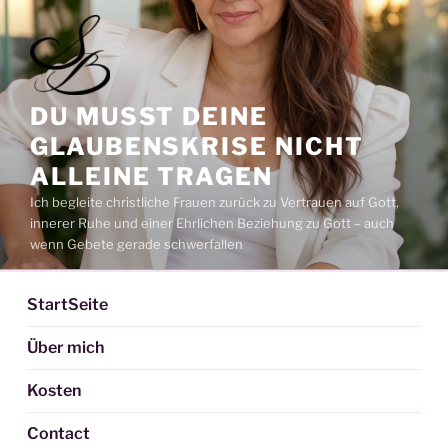
DU MUSST DEINE
GLAUBENSKRISE NICHT
ALLEINE TRAGEN
Ich begleite christliche Frauen zurück zu Vertrauen auf Gott,
innerer Ruhe und einer Ehrlichen Beziehung zu Gott – auch
wenn Gebete gerade schwerfallen
StartSeite
Über mich
Kosten
Contact